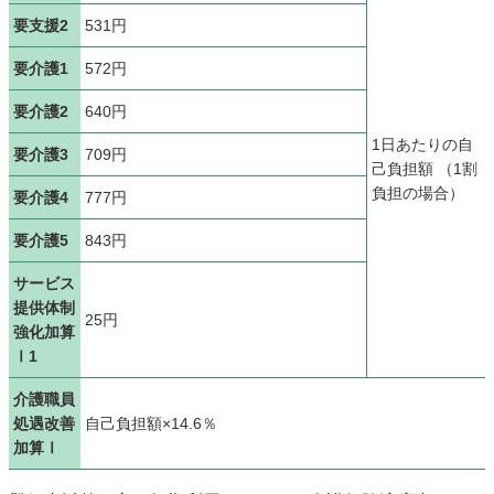
要支援2
531円
要介護1
572円
要介護2
640円
1日あたりの自
要介護3
709円
己負担額
（1割
負担の場合）
要介護4
777円
要介護5
843円
サービス
提供体制
25円
強化加算
Ⅰ1
介護職員
処遇改善
自己負担額×14.6％
加算Ⅰ